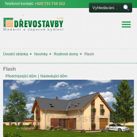
Telefonní
kontakt:
+420 733 734 322
Euro DŘEVOSTAVBY
s.r.o. úsporné a moderní
bydlení
»
»
»
Úvodní stránka
Novinky
Rodinné domy
Flash
Flash
Předcházející dům
|
Následující dům