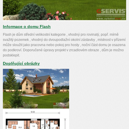
Informace o domu Flash
Flash je dům střední velikostní kategorie , vhodný pro rovinatý, popř. mírně
svažitý pozemek , vhodný do dvoupodlažní okolní zástavby , místnost v přízemí
může sloužit jako pracovna nebo pokoj pro hosty , noční část domu je osazena
do podkroví. Doporučené úpravy projekt v zrcadlovém obraze , dům je možno
podsklepit.
Doplňující obrázky