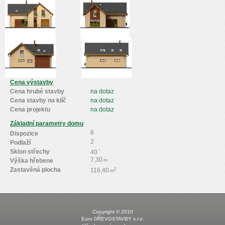
Cena výstavby
Cena hrubé stavby
na dotaz
Cena stavby na klíč
na dotaz
Cena projektu
na dotaz
Základní parametry domu
6
Dispozice
2
Podlaží
Sklon střechy
°
40
7,30
Výška hřebene
m
Zastavěná plocha
2
116,40
m
Copyright © 2010
Euro DŘEVOSTAVBY s.r.o.