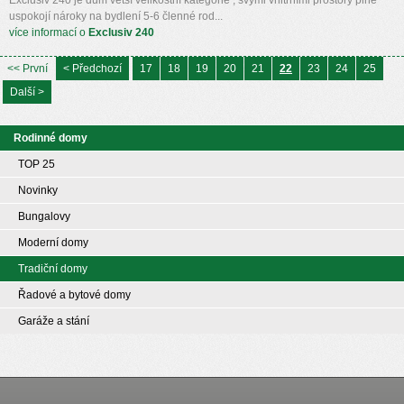
uspokojí nároky na bydlení 5-6 členné rod...
více informací o
Exclusiv 240
<< První
< Předchozí
17
18
19
20
21
22
23
24
25
Další >
Rodinné domy
TOP 25
Novinky
Bungalovy
Moderní domy
Tradiční domy
Řadové a bytové domy
Garáže a stání