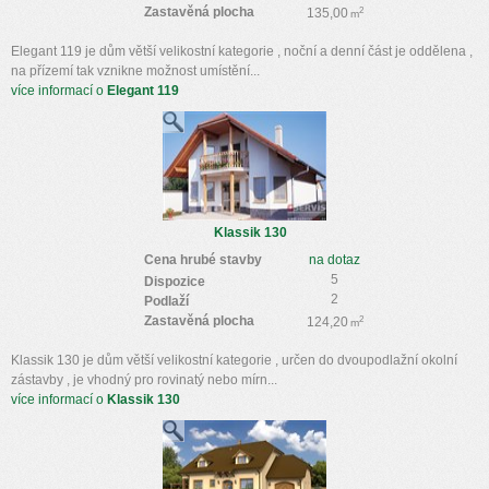
Zastavěná plocha
2
135,00
m
Elegant 119 je dům větší velikostní kategorie , noční a denní část je oddělena ,
na přízemí tak vznikne možnost umístění...
více informací o
Elegant 119
Klassik 130
Cena hrubé stavby
na dotaz
5
Dispozice
2
Podlaží
Zastavěná plocha
2
124,20
m
Klassik 130 je dům větší velikostní kategorie , určen do dvoupodlažní okolní
zástavby , je vhodný pro rovinatý nebo mírn...
více informací o
Klassik 130