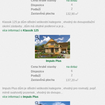
Cena hrubé stavby
na dotaz
4
Dispozice
2
Podlaží
Zastavěná plocha
2
132,90
m
Klassik 125 je dům střední velikostní kategorie , vhodný do dvoupodlažní
okolní zástavby , dům má obytné podkroví a je p...
více informací o
Klassik 125
Impuls Plus
Cena hrubé stavby
na dotaz
6
Dispozice
2
Podlaží
Zastavěná plocha
2
137,20
m
Impuls Plus dům je střední velikostní kategorie , vhodný pro rovinatý, popř.
mírně svahovitý pozemek , vhodný do dvoupo...
více informací o
Impuls Plus