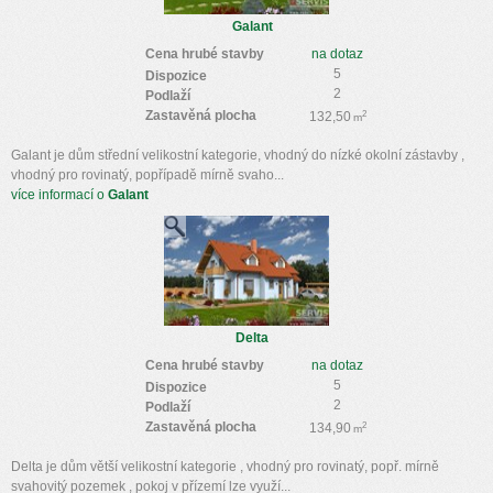
Galant
Cena hrubé stavby
na dotaz
5
Dispozice
2
Podlaží
Zastavěná plocha
2
132,50
m
Galant je dům střední velikostní kategorie, vhodný do nízké okolní zástavby ,
vhodný pro rovinatý, popřípadě mírně svaho...
více informací o
Galant
Delta
Cena hrubé stavby
na dotaz
5
Dispozice
2
Podlaží
Zastavěná plocha
2
134,90
m
Delta je dům větší velikostní kategorie , vhodný pro rovinatý, popř. mírně
svahovitý pozemek , pokoj v přízemí lze využí...