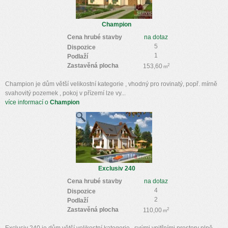
Champion
Cena hrubé stavby
na dotaz
5
Dispozice
1
Podlaží
Zastavěná plocha
2
153,60
m
Champion je dům větší velikostní kategorie , vhodný pro rovinatý, popř. mírně
svahovitý pozemek , pokoj v přízemí lze vy...
více informací o
Champion
Exclusiv 240
Cena hrubé stavby
na dotaz
4
Dispozice
2
Podlaží
Zastavěná plocha
2
110,00
m
Exclusiv 240 je dům větší velikostní kategorie , svými vnitřními prostory plně