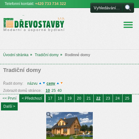
Telefonní
kontakt:
+420 733 734 322
Euro DŘEVOSTAVBY
s.r.o. úsporné a moderní
bydlení
»
»
Úvodní stránka
Tradiční domy
Rodinné domy
Tradiční domy
Řadit domy:
názvu
ceny
Zobrazit domů stránce:
10
25
40
<< První
< Předchozí
17
18
19
20
21
22
23
24
25
Další >