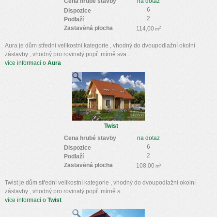
Cena hrubé stavby
na dotaz
6
Dispozice
2
Podlaží
Zastavěná plocha
2
114,00
m
Aura je dům střední velikostní kategorie , vhodný do dvoupodlažní okolní
zástavby , vhodný pro rovinatý popř. mírně sva...
více informací o
Aura
Twist
Cena hrubé stavby
na dotaz
6
Dispozice
2
Podlaží
Zastavěná plocha
2
108,00
m
Twist je dům střední velikostní kategorie , vhodný do dvoupodlažní okolní
zástavby , vhodný pro rovinatý popř. mírně s...
více informací o
Twist