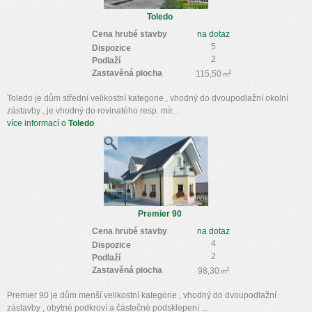
Toledo
Cena hrubé stavby
na dotaz
5
Dispozice
2
Podlaží
Zastavěná plocha
2
115,50
m
Toledo je dům střední velikostní kategorie , vhodný do dvoupodlažní okolní
zástavby , je vhodný do rovinatého resp. mír...
více informací o
Toledo
Premier 90
Cena hrubé stavby
na dotaz
4
Dispozice
2
Podlaží
Zastavěná plocha
2
98,30
m
Premier 90 je dům menší velikostní kategorie , vhodný do dvoupodlažní
zástavby , obytné podkroví a částečné podsklepení ...