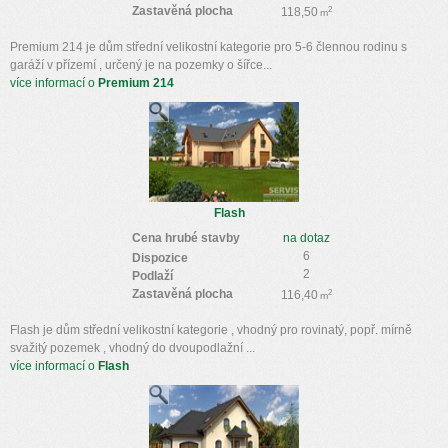
Zastavěná plocha
2
118,50
m
Premium 214 je dům střední velikostní kategorie pro 5-6 člennou rodinu s
garáží v přízemí , určený je na pozemky o šířce...
více informací o
Premium 214
Flash
Cena hrubé stavby
na dotaz
6
Dispozice
2
Podlaží
Zastavěná plocha
2
116,40
m
Flash je dům střední velikostní kategorie , vhodný pro rovinatý, popř. mírně
svažitý pozemek , vhodný do dvoupodlažní ...
více informací o
Flash