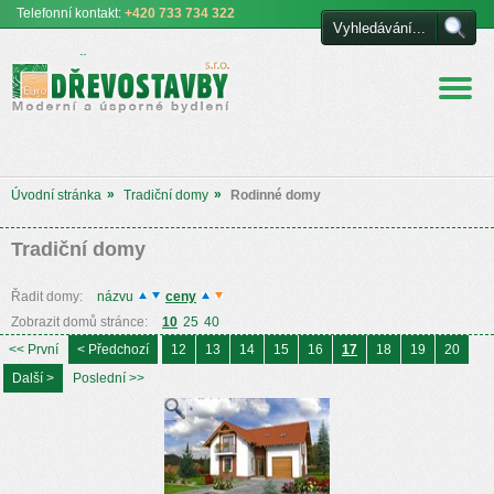
Telefonní
kontakt:
+420 733 734 322
Euro DŘEVOSTAVBY
s.r.o. úsporné a moderní
bydlení
»
»
Úvodní stránka
Tradiční domy
Rodinné domy
Tradiční domy
Řadit domy:
názvu
ceny
Zobrazit domů stránce:
10
25
40
<< První
< Předchozí
12
13
14
15
16
17
18
19
20
Další >
Poslední >>