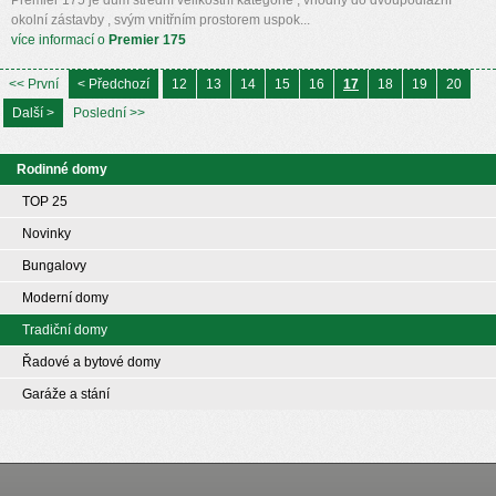
okolní zástavby , svým vnitřním prostorem uspok...
více informací o
Premier 175
<< První
< Předchozí
12
13
14
15
16
17
18
19
20
Další >
Poslední >>
Rodinné domy
TOP 25
Novinky
Bungalovy
Moderní domy
Tradiční domy
Řadové a bytové domy
Garáže a stání