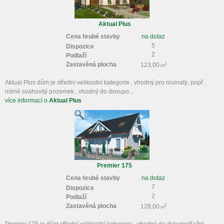
Aktual Plus
Cena hrubé stavby
na dotaz
5
Dispozice
2
Podlaží
Zastavěná plocha
2
123,00
m
Aktual Plus dům je střední velikostní kategorie , vhodný pro rovinatý, popř.
mírně svahovitý pozemek , vhodný do dvoupo...
více informací o
Aktual Plus
Premier 175
Cena hrubé stavby
na dotaz
7
Dispozice
2
Podlaží
Zastavěná plocha
2
128,00
m
Premier 175 je dům střední velikostní kategorie , vhodný do dvoupodlažní