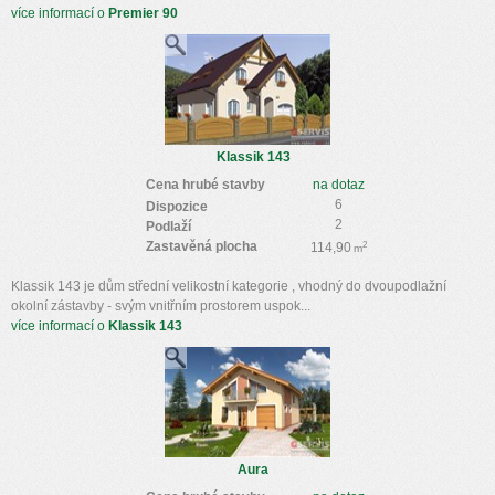
více informací o
Premier 90
Klassik 143
Cena hrubé stavby
na dotaz
6
Dispozice
2
Podlaží
Zastavěná plocha
2
114,90
m
Klassik 143 je dům střední velikostní kategorie , vhodný do dvoupodlažní
okolní zástavby - svým vnitřním prostorem uspok...
více informací o
Klassik 143
Aura