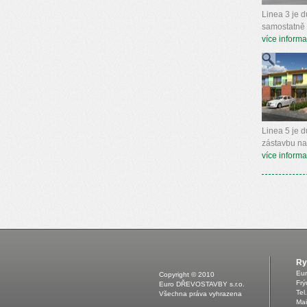
Linea 3 je d
samostatně 
více informa
Linea 5 je d
zástavbu na
více informa
Ry
Eu
Copyright © 2010
Frý
Euro DŘEVOSTAVBY s.r.o.
Tel
Všechna práva vyhrazena
Mai