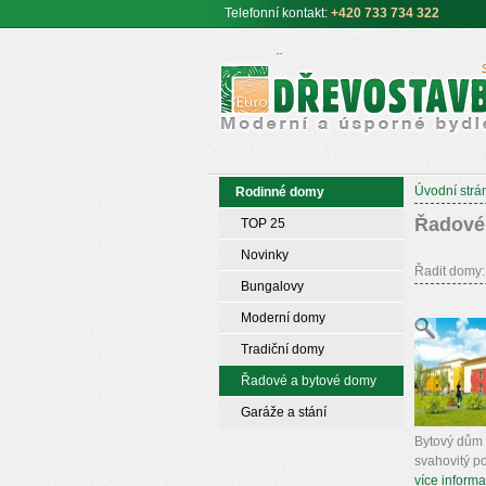
Telefonní
kontakt:
+420 733 734 322
Euro DŘEVOSTAVBY s.r.o. úspor
moderní bydlení
Úvodní strá
Rodinné domy
Řadové
TOP 25
Novinky
Řadit domy:
Bungalovy
Moderní domy
Tradiční domy
Řadové a bytové domy
Garáže a stání
Bytový dům 
svahovitý p
více informa