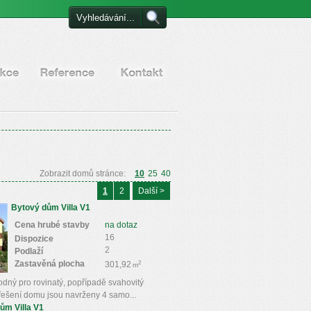
Certifikáty a reference
Kontakt
Zobrazit domů stránce:
10
25
40
1
2
Další >
Bytový dům Villa V1
Cena hrubé stavby
na dotaz
16
Dispozice
2
Podlaží
Zastavěná plocha
2
301,92
m
odný pro rovinatý, popřípadě svahovitý
řešení domu jsou navrženy 4 samo...
ům Villa V1