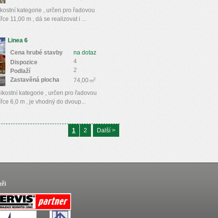
kostní kategorie , určen pro řadovou
e 11,00 m , dá se realizovat i ...
Linea 6
Cena hrubé stavby
na dotaz
4
Dispozice
2
Podlaží
Zastavěná plocha
2
74,00
m
likostní kategorie , určen pro řadovou
ce 6,0 m , je vhodný do dvoup...
1
2
Další >
eři