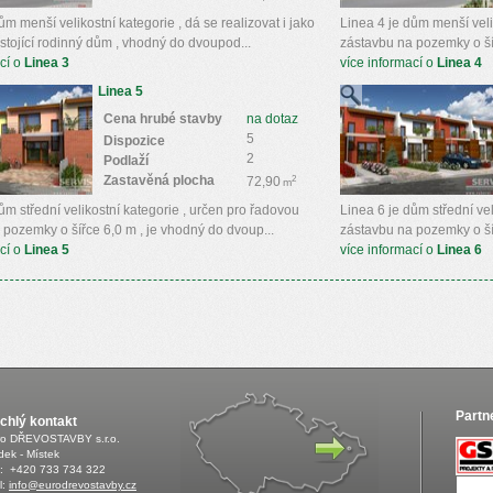
ům menší velikostní kategorie , dá se realizovat i jako
Linea 4 je dům menší veli
stojící rodinný dům , vhodný do dvoupod...
zástavbu na pozemky o šířc
cí o
Linea 3
více informací o
Linea 4
Linea 5
Cena hrubé stavby
na dotaz
5
Dispozice
2
Podlaží
Zastavěná plocha
2
72,90
m
ům střední velikostní kategorie , určen pro řadovou
Linea 6 je dům střední ve
 pozemky o šířce 6,0 m , je vhodný do dvoup...
zástavbu na pozemky o šíř
cí o
Linea 5
více informací o
Linea 6
Partn
chlý kontakt
ro DŘEVOSTAVBY s.r.o.
dek - Místek
.: +420 733 734 322
l:
info@eurodrevostavby.cz