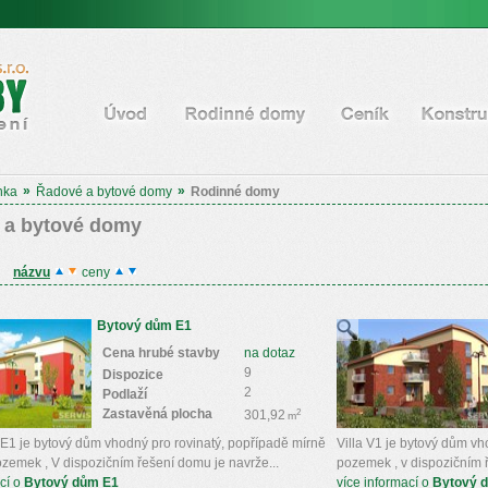
né a
Úvodní stránka
Rodinné domy
Ceník
Konstrukce
»
»
nka
Řadové a bytové domy
Rodinné domy
 a bytové domy
názvu
ceny
Bytový dům E1
Cena hrubé stavby
na dotaz
9
Dispozice
2
Podlaží
Zastavěná plocha
2
301,92
m
E1 je bytový dům vhodný pro rovinatý, popřípadě mírně
Villa V1 je bytový dům vh
ozemek , V dispozičním řešení domu je navrže...
pozemek , v dispozičním 
cí o
Bytový dům E1
více informací o
Bytový d