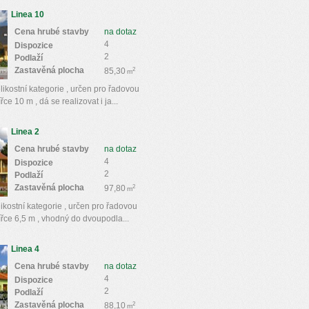
Linea 10
Cena hrubé stavby
na dotaz
4
Dispozice
2
Podlaží
Zastavěná plocha
2
85,30
m
ikostní kategorie , určen pro řadovou
e 10 m , dá se realizovat i ja...
Linea 2
Cena hrubé stavby
na dotaz
4
Dispozice
2
Podlaží
Zastavěná plocha
2
97,80
m
likostní kategorie , určen pro řadovou
řce 6,5 m , vhodný do dvoupodla...
Linea 4
Cena hrubé stavby
na dotaz
4
Dispozice
2
Podlaží
Zastavěná plocha
2
88,10
m