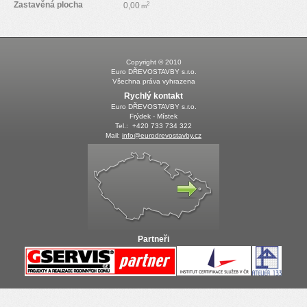
Zastavěná plocha
2
0,00
m
Copyright © 2010
Euro DŘEVOSTAVBY s.r.o.
Všechna práva vyhrazena
Rychlý kontakt
Euro DŘEVOSTAVBY s.r.o.
Frýdek - Místek
Tel.: +420 733 734 322
Mail:
info@eurodrevostavby.cz
Partneři