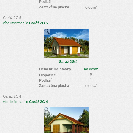
1
Podlaží
Zastavěná plocha
2
0,00
m
Garáž 2G 5
více informací o
Garáž 2G 5
Garáž 2G 4
Cena hrubé stavby
na dotaz
0
Dispozice
1
Podlaží
Zastavěná plocha
2
0,00
m
Garáž 2G 4
více informací o
Garáž 2G 4