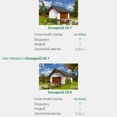
Dvougaráž 2G 7
Cena hrubé stavby
na dotaz
0
Dispozice
1
Podlaží
Zastavěná plocha
2
0,00
m
více informací o
Dvougaráž 2G 7
Dvougaráž 2G 6
Cena hrubé stavby
na dotaz
0
Dispozice
1
Podlaží
Zastavěná plocha
2
0,00
m