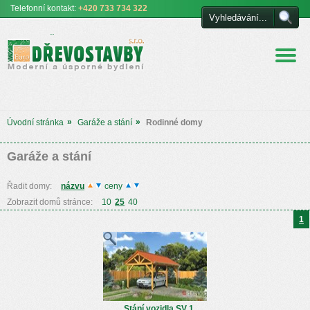
Telefonní
kontakt:
+420 733 734 322
Euro DŘEVOSTAVBY
s.r.o. úsporné a moderní
bydlení
»
»
Úvodní stránka
Garáže a stání
Rodinné domy
Garáže a stání
Řadit domy:
názvu
ceny
Zobrazit domů stránce:
10
25
40
1
Stání vozidla SV 1