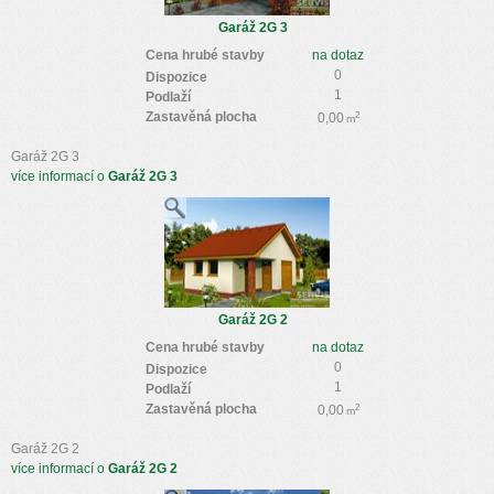
Garáž 2G 3
Cena hrubé stavby
na dotaz
0
Dispozice
1
Podlaží
Zastavěná plocha
2
0,00
m
Garáž 2G 3
více informací o
Garáž 2G 3
Garáž 2G 2
Cena hrubé stavby
na dotaz
0
Dispozice
1
Podlaží
Zastavěná plocha
2
0,00
m
Garáž 2G 2
více informací o
Garáž 2G 2