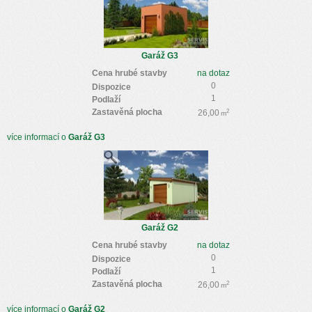
Garáž G3
Cena hrubé stavby
na dotaz
0
Dispozice
1
Podlaží
Zastavěná plocha
2
26,00
m
více informací o
Garáž G3
Garáž G2
Cena hrubé stavby
na dotaz
0
Dispozice
1
Podlaží
Zastavěná plocha
2
26,00
m
více informací o
Garáž G2