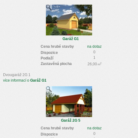
Garáž G1
Cena hrubé stavby
na dotaz
0
Dispozice
1
Podlaží
Zastavěná plocha
2
26,00
m
Dvougaráž 2G 1
více informací o
Garáž G1
Garáž 2G 5
Cena hrubé stavby
na dotaz
0
Dispozice