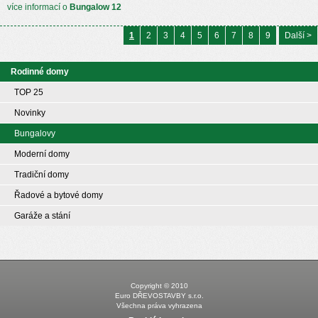
více informací o
Bungalow 12
1
2
3
4
5
6
7
8
9
Další >
Rodinné domy
TOP 25
Novinky
Bungalovy
Moderní domy
Tradiční domy
Řadové a bytové domy
Garáže a stání
Copyright © 2010
Euro DŘEVOSTAVBY s.r.o.
Všechna práva vyhrazena