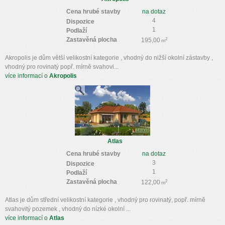
Cena hrubé stavby
na dotaz
4
Dispozice
1
Podlaží
Zastavěná plocha
2
195,00
m
Akropolis je dům větší velikostní kategorie , vhodný do nižší okolní zástavby ,
vhodný pro rovinatý popř. mírně svahovi...
více informací o
Akropolis
Atlas
Cena hrubé stavby
na dotaz
3
Dispozice
1
Podlaží
Zastavěná plocha
2
122,00
m
Atlas je dům střední velikostní kategorie , vhodný pro rovinatý, popř. mírně
svahovitý pozemek , vhodný do nízké okolní ...
více informací o
Atlas