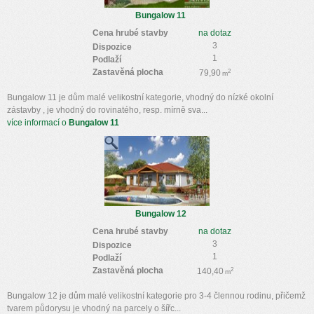
Bungalow 11
Cena hrubé stavby
na dotaz
3
Dispozice
1
Podlaží
Zastavěná plocha
2
79,90
m
Bungalow 11 je dům malé velikostní kategorie, vhodný do nízké okolní
zástavby , je vhodný do rovinatého, resp. mírně sva...
více informací o
Bungalow 11
Bungalow 12
Cena hrubé stavby
na dotaz
3
Dispozice
1
Podlaží
Zastavěná plocha
2
140,40
m
Bungalow 12 je dům malé velikostní kategorie pro 3-4 člennou rodinu, přičemž
tvarem půdorysu je vhodný na parcely o šířc...