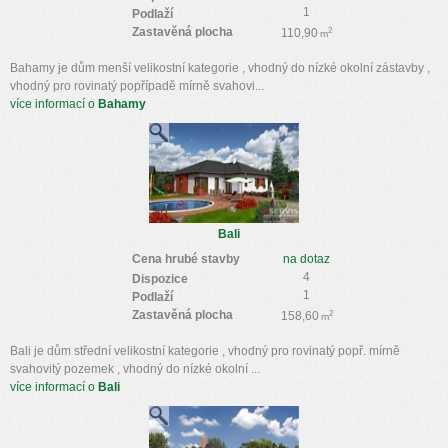
1
Podlaží
Zastavěná plocha
2
110,90
m
Bahamy je dům menší velikostní kategorie , vhodný do nízké okolní zástavby ,
vhodný pro rovinatý popřípadě mírně svahovi...
více informací o
Bahamy
Bali
Cena hrubé stavby
na dotaz
4
Dispozice
1
Podlaží
Zastavěná plocha
2
158,60
m
Bali je dům střední velikostní kategorie , vhodný pro rovinatý popř. mírně
svahovitý pozemek , vhodný do nízké okolní ...
více informací o
Bali