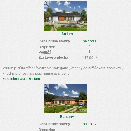
Atrium
Cena hrubé stavby
na dotaz
4
Dispozice
1
Podlaží
Zastavěná plocha
2
147,90
m
Atrium je dům střední velikostní kategorie , vhodný do nižší okolní zástavby ,
vhodný pro rovinatý popř. mírně svahovi...
více informací o
Atrium
Bahamy
Cena hrubé stavby
na dotaz
3
Dispozice