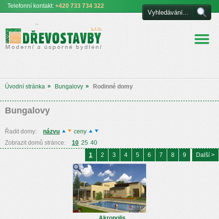
Telefonní
kontakt:
+420 733 734 322
Euro DŘEVOSTAVBY
s.r.o. úsporné a moderní
bydlení
»
»
Úvodní stránka
Bungalovy
Rodinné domy
Bungalovy
Řadit domy:
názvu
ceny
Zobrazit domů stránce:
10
25
40
1
2
3
4
5
6
7
8
9
Další >
Akropolis