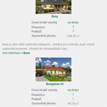
Beta
Cena hrubé stavby
na dotaz
3
Dispozice
2
Podlaží
Zastavěná plocha
2
198,50
m
Beta je dům větší velikostní kategorie , vhodný pro rovinatý, popř. mírně
svahovitý pozemek , vhodný do dvoupodlažní oko...
více informací o
Beta
Bungalow 10
Cena hrubé stavby
na dotaz
3
Dispozice
1
Podlaží
Zastavěná plocha
2
84,70
m