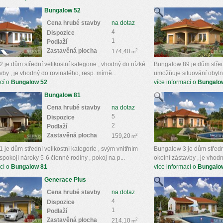
Bungalow 52
Cena hrubé stavby
na dotaz
4
Dispozice
1
Podlaží
Zastavěná plocha
2
174,40
m
 je dům střední velikostní kategorie , vhodný do nízké
Bungalow 89 je dům středn
vby , je vhodný do rovinatého, resp. mírně...
umožňuje situování obytnýc
cí o
Bungalow 52
více informací o
Bungalo
Bungalow 81
Cena hrubé stavby
na dotaz
5
Dispozice
2
Podlaží
Zastavěná plocha
2
159,20
m
je dům střední velikostní kategorie , svým vnitřním
Bungalow 3 je dům střední
pokojí nároky 5-6 členné rodiny , pokoj na p...
okolní zástavby , je vhodn
cí o
Bungalow 81
více informací o
Bungalo
Generace Plus
Cena hrubé stavby
na dotaz
4
Dispozice
1
Podlaží
Zastavěná plocha
2
214,10
m