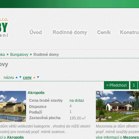
né a
Úvodní stránka
Rodinné domy
Ceník
Konstrukce
»
»
nka
Bungalovy
Rodinné domy
ovy
názvu
ceny
< Předchozí
1
Akropolis
Cena hrubé stavby
na dotaz
4
Dispozice
1
Podlaží
Zastavěná plocha
2
195,00
m
 dům větší velikostní kategorie , vhodný do nižší okolní
Mezoneta je dům střední v
hodný pro rovinatý popř. mírně svahovi...
popř. mírně svažitý poze
cí o
Akropolis
více informací o
Mezonet