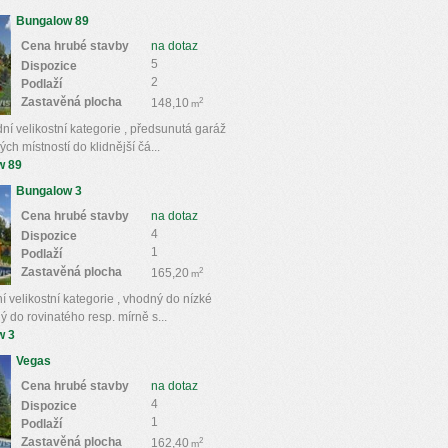
Bungalow 89
Cena hrubé stavby
na dotaz
5
Dispozice
2
Podlaží
Zastavěná plocha
2
148,10
m
í velikostní kategorie , předsunutá garáž
h místností do klidnější čá...
w 89
Bungalow 3
Cena hrubé stavby
na dotaz
4
Dispozice
1
Podlaží
Zastavěná plocha
2
165,20
m
 velikostní kategorie , vhodný do nízké
ý do rovinatého resp. mírně s...
w 3
Vegas
Cena hrubé stavby
na dotaz
4
Dispozice
1
Podlaží
Zastavěná plocha
2
162,40
m