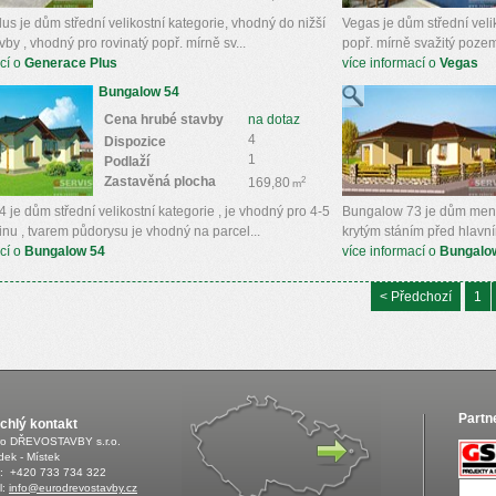
s je dům střední velikostní kategorie, vhodný do nižší
Vegas je dům střední velik
vby , vhodný pro rovinatý popř. mírně sv...
popř. mírně svažitý pozeme
cí o
Generace Plus
více informací o
Vegas
Bungalow 54
Cena hrubé stavby
na dotaz
4
Dispozice
1
Podlaží
Zastavěná plocha
2
169,80
m
je dům střední velikostní kategorie , je vhodný pro 4-5
Bungalow 73 je dům menší 
nu , tvarem půdorysu je vhodný na parcel...
krytým stáním před hlavní
cí o
Bungalow 54
více informací o
Bungalo
< Předchozí
1
Partn
chlý kontakt
ro DŘEVOSTAVBY s.r.o.
dek - Místek
.: +420 733 734 322
l:
info@eurodrevostavby.cz