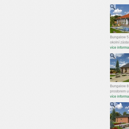
Bungalow 52
okolní zásta
více informa
Bungalow 81 
prostorem us
více informa