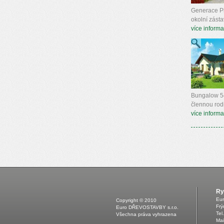
Generace Plu
okolní zásta
více informa
Bungalow 54 
člennou rodi
více informa
Ry
Eu
Copyright © 2010
Frý
Euro DŘEVOSTAVBY s.r.o.
Tel
Všechna práva vyhrazena
Mai