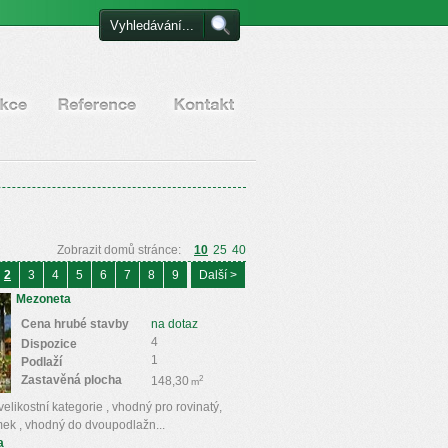
Certifikáty a reference
Kontakt
Zobrazit domů stránce:
10
25
40
2
3
4
5
6
7
8
9
Další >
Mezoneta
Cena hrubé stavby
na dotaz
4
Dispozice
1
Podlaží
Zastavěná plocha
2
148,30
m
elikostní kategorie , vhodný pro rovinatý,
mek , vhodný do dvoupodlažn...
a