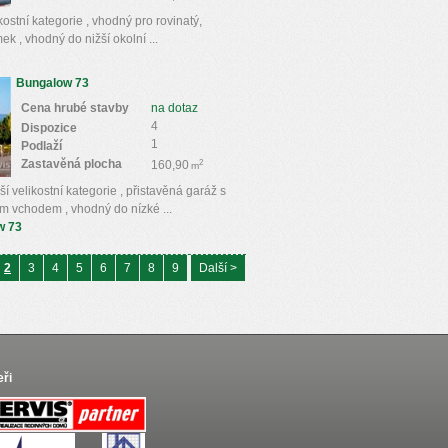
ostní kategorie , vhodný pro rovinatý,
k , vhodný do nižší okolní ...
Bungalow 73
Cena hrubé stavby
na dotaz
4
Dispozice
1
Podlaží
Zastavěná plocha
2
160,90
m
velikostní kategorie , přistavěná garáž s
m vchodem , vhodný do nízké ...
w 73
2
3
4
5
6
7
8
9
Další >
eři