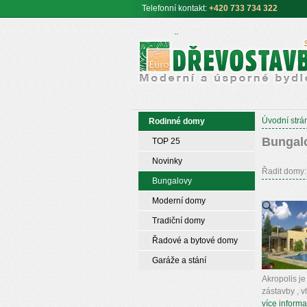
Telefonní
kontakt:
+420 733 734 322
Euro DŘEVOSTAVBY s.r.o. úspor
moderní bydlení
Úvodní strá
Rodinné domy
Bungal
TOP 25
Novinky
Řadit domy:
Bungalovy
Moderní domy
Tradiční domy
Řadové a bytové domy
Garáže a stání
Akropolis je
zástavby , v
více informa